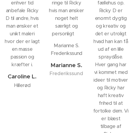
enhver tid
ringe til Ricky
fællehus op.
anbefale Ricky
hvis man ønsker
Ricky D er
D til andre, hvis
noget helt
enormt dygtig
man ønsker et
særligt og
og kreativ og
unikt maleri
personligt ❤️
det er utroligt
hvor der er lagt
hvad han kan få
Marianne S.
en masse
ud af en lille
Frederikssund
passion og
spraydåse.
kræfter i.
Marianne S.
Hver gang har
vi kommet med
Frederikssund
Caroline L.
ideer til motiver
Hillerød
og Ricky har
haft kreativ
frihed til at
fortolke dem. Vi
er blæst
tilbage af