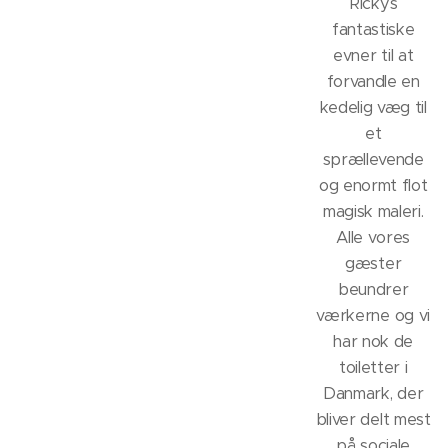
Rickys
fantastiske
evner til at
forvandle en
kedelig væg til
et
sprællevende
og enormt flot
magisk maleri.
Alle vores
gæster
beundrer
værkerne og vi
har nok de
toiletter i
Danmark, der
bliver delt mest
på sociale