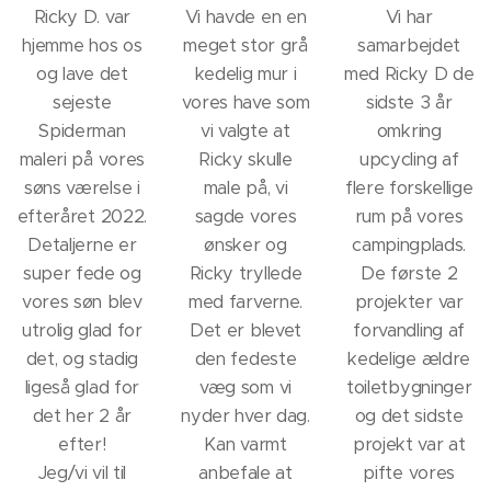
Ricky D. var
Vi havde en en
Vi har
hjemme hos os
meget stor grå
samarbejdet
og lave det
kedelig mur i
med Ricky D de
sejeste
vores have som
sidste 3 år
Spiderman
vi valgte at
omkring
maleri på vores
Ricky skulle
upcycling af
søns værelse i
male på, vi
flere forskellige
efteråret 2022.
sagde vores
rum på vores
Detaljerne er
ønsker og
campingplads.
super fede og
Ricky tryllede
De første 2
vores søn blev
med farverne.
projekter var
utrolig glad for
Det er blevet
forvandling af
det, og stadig
den fedeste
kedelige ældre
ligeså glad for
væg som vi
toiletbygninger
det her 2 år
nyder hver dag.
og det sidste
efter!
Kan varmt
projekt var at
Jeg/vi vil til
anbefale at
pifte vores